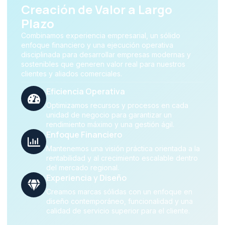
Creación de Valor a Largo
Plazo
Combinamos experiencia empresarial, un sólido
enfoque financiero y una ejecución operativa
disciplinada para desarrollar empresas modernas y
sostenibles que generen valor real para nuestros
clientes y aliados comerciales.
Eficiencia Operativa
Optimizamos recursos y procesos en cada
unidad de negocio para garantizar un
rendimiento máximo y una gestión ágil.
Enfoque Financiero
Mantenemos una visión práctica orientada a la
rentabilidad y al crecimiento escalable dentro
del mercado regional.
Experiencia y Diseño
Creamos marcas sólidas con un enfoque en
diseño contemporáneo, funcionalidad y una
calidad de servicio superior para el cliente.